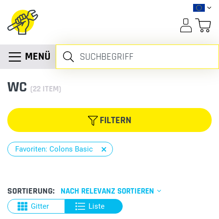
MENÜ
WC
(
22
ITEM)
FILTERN
Favoriten: Colons Basic
SORTIERUNG:
NACH RELEVANZ SORTIEREN
Gitter
Liste